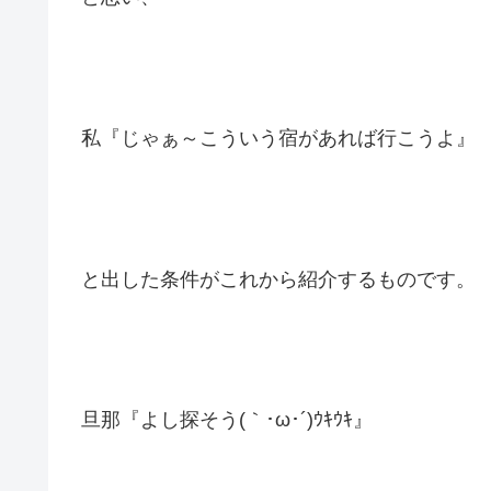
私『じゃぁ～こういう宿があれば行こうよ』
と出した条件がこれから紹介するものです。
旦那『よし探そう(｀･ω･´)ｳｷｳｷ』