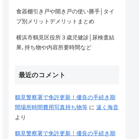
食器棚引き戸や開き戸の使い勝手│タイ
プ別メリットデメリットまとめ
横浜市鶴見区役所３歳児健診│尿検査結
果､持ち物や内容所要時間など
最近のコメント
鶴見警察署で免許更新！優良の手続き期
間場所時間費用写真持ち物等
に
遠く海音
より
鶴見警察署で免許更新！優良の手続き期