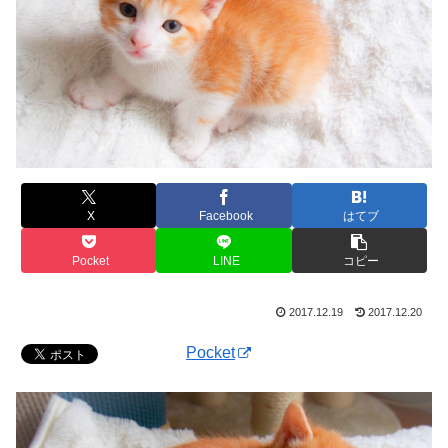
X
Facebook
はてブ
Pocket
LINE
コピー
2017.12.19
2017.12.20
Pocket