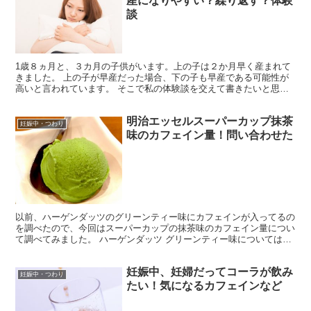
産になりやすい？繰り返す？体験
談
1歳８ヵ月と、３カ月の子供がいます。上の子は２か月早く産まれて
きました。 上の子が早産だった場合、下の子も早産である可能性が
高いと言われています。 そこで私の体験談を交えて書きたいと思い
ます。 私の場合 結果を申しますと、2人目は４０週6日...
明治エッセルスーパーカップ抹茶
妊娠中・つわり
味のカフェイン量！問い合わせた
以前、ハーゲンダッツのグリーンティー味にカフェインが入ってるの
を調べたので、今回はスーパーカップの抹茶味のカフェイン量につい
て調べてみました。 ハーゲンダッツ グリーンティー味についてはこ
ちら↓ ハーゲンダッツグリーンティー抹茶味のカフェイ...
妊娠中、妊婦だってコーラが飲み
妊娠中・つわり
たい！気になるカフェインなど