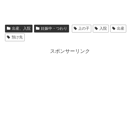
出産、入院
妊娠中・つわり
上の子
入院
出産
預け先
スポンサーリンク