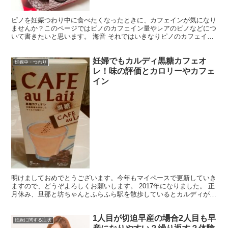
ピノを妊娠つわり中に食べたくなったときに、カフェインが気になり
ませんか？このページではピノのカフェイン量やレアのピノなどにつ
いて書きたいと思います。 海音 それではいきなりピノのカフェイン
量です。味ごとに違うようなので見てみましょう。 ピノ...
妊婦でもカルディ黒糖カフェオ
妊娠中・つわり
レ！味の評価とカロリーやカフェ
イン
明けましておめでとうございます。今年もマイペースで更新していき
ますので、どうぞよろしくお願いします。 2017年になりました。 正
月休み、旦那と坊ちゃんとふらふら駅を散歩しているとカルディがあ
りました。入り口で配られるホットコーヒーに誘われ...
1人目が切迫早産の場合2人目も早
妊娠に関する症状