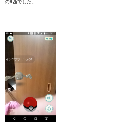
の
9匹
でした。