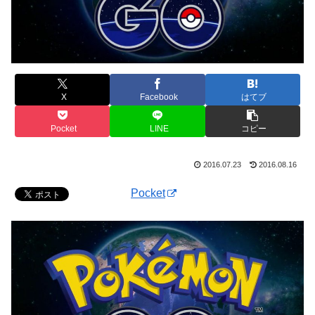
X
Facebook
はてブ
Pocket
LINE
コピー
2016.07.23
2016.08.16
Pocket