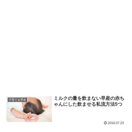
ミルクの量を飲まない早産の赤ち
子育て＆早産
ゃんにした飲ませる私流方法5つ
2016.07.23