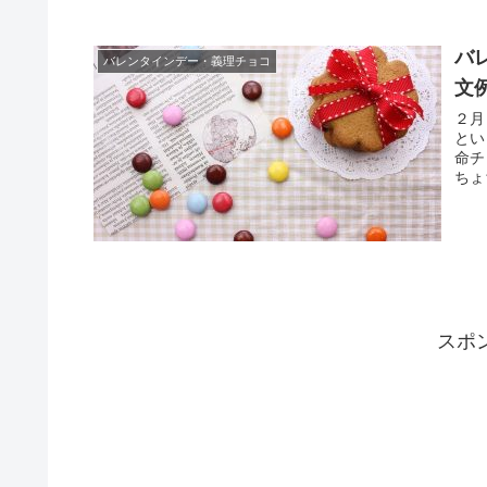
バ
バレンタインデー・義理チョコ
文
２月
とい
命チ
ちょ
スポ