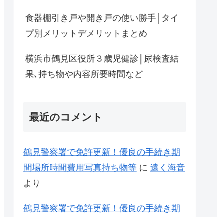
食器棚引き戸や開き戸の使い勝手│タイ
プ別メリットデメリットまとめ
横浜市鶴見区役所３歳児健診│尿検査結
果､持ち物や内容所要時間など
最近のコメント
鶴見警察署で免許更新！優良の手続き期
間場所時間費用写真持ち物等
に
遠く海音
より
鶴見警察署で免許更新！優良の手続き期